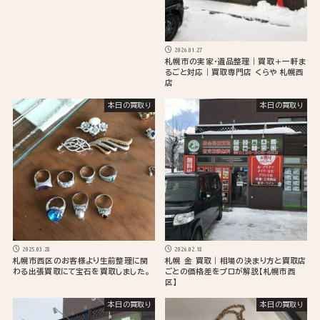
2026.01.27
札幌市の実家・遺品整理｜買取＋一軒ま
るごと対応｜買取専門店 くらや 札幌西
店
本日の買取り
本日の買取り
2025.03.28
2026.02.18
札幌市西区のお客様より生前整理に関
札幌 金 買取｜相場の決まり方と買取店
わる出張買取にて宝石を買取しました。
ごとの価格差をプロが解説【札幌市西
区】
本日の買取り
本日の買取り