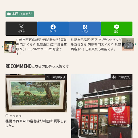
本日の買取り
ポスト
シェア
はてブ
送る
札幌市西区の終活・断捨離なら「買取
札幌市手稲区・西区でブランドバッグ
専門店 くらや 札幌西店」ご不用品買
を売るなら「買取専門店 くらや 札幌
取からトータルサポートが可能で
西店」へ！出張買取も可能です。
す！
RECOMMEND
本日の買取り
本日の買取り
2025.03.18
札幌市西区のお客様より絵画を買取しま
した。