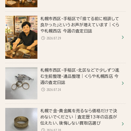
札幌市西区・手稲区で「捨てる前に相談して
良かった」というお声が増えています｜くら
や札幌西店 今週の査定日誌
2026.07.29
札幌市西区・手稲区・北区などで少しずつ進
む生前整理・遺品整理｜くらや札幌西店 今
週の査定日誌
2026.07.24
札幌で金・貴金属を売るなら価格だけで決
めないでください｜査定歴13年の店長が
伝えたい、後悔しない買取店選び
2026.07.20