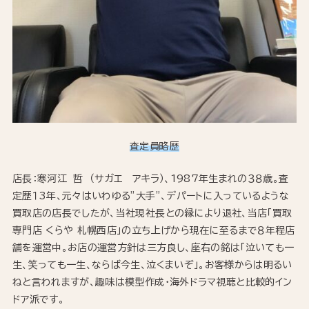
査定員略歴
店長：寒河江 哲 （サガエ アキラ）、1987年生まれの３８歳。査
定歴１3年、元々はいわゆる”大手”、デパートに入っているような
買取店の店長でしたが、当社現社長との縁により退社、当店「買取
専門店 くらや 札幌西店」の立ち上げから現在に至るまで８年程店
舗を運営中。お店の運営方針は三方良し、座右の銘は「泣いても一
生、笑っても一生、ならば今生、泣くまいぞ」。お客様からは明るい
ねと言われますが、趣味は模型作成・海外ドラマ視聴と比較的イン
ドア派です。