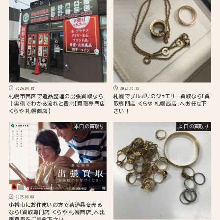
2026.04.18
2025.10.15
札幌市西区で遺品整理の出張買取なら
札幌でブルガリのジュエリー買取なら「買
｜実例でわかる流れと費用【買取専門店
取専門店 くらや 札幌西店」へお任せ下
くらや 札幌西店】
さい！
本日の買取り
本日の買取り
2025.08.08
小樽市にお住まいの方で茶道具を売る
なら「買取専門店 くらや 札幌西店」へ出
張買取をご用命下さい。