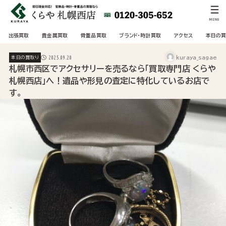
MENU
出張買取
貴金属買取
骨董品買取
ブランド・時計買取
アクセス
本日の買
2025.09.20
本日の買取り
kuraya_sagae
札幌市西区でアクセサリーを売るなら「買取専門店 くらや
札幌西店」へ！遺品や形見の査定に特化しているお店で
す。